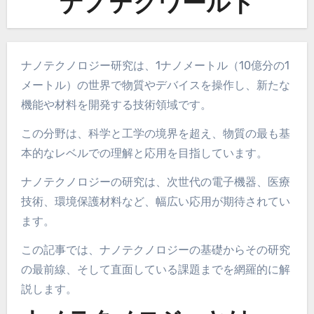
ナノテクワールド
ナノテクノロジー研究は、1ナノメートル（10億分の1
メートル）の世界で物質やデバイスを操作し、新たな
機能や材料を開発する技術領域です。
この分野は、科学と工学の境界を超え、物質の最も基
本的なレベルでの理解と応用を目指しています。
ナノテクノロジーの研究は、次世代の電子機器、医療
技術、環境保護材料など、幅広い応用が期待されてい
ます。
この記事では、ナノテクノロジーの基礎からその研究
の最前線、そして直面している課題までを網羅的に解
説します。