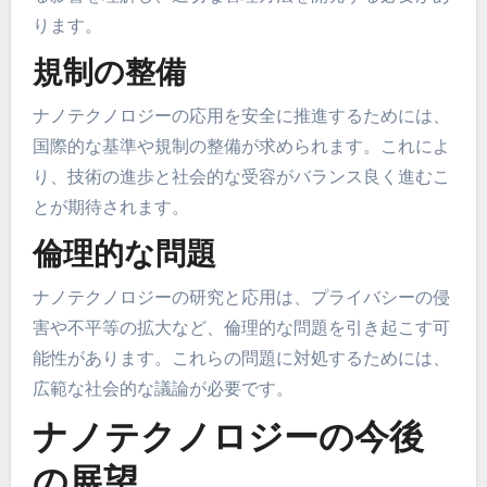
ります。
規制の整備
ナノテクノロジーの応用を安全に推進するためには、
国際的な基準や規制の整備が求められます。これによ
り、技術の進歩と社会的な受容がバランス良く進むこ
とが期待されます。
倫理的な問題
ナノテクノロジーの研究と応用は、プライバシーの侵
害や不平等の拡大など、倫理的な問題を引き起こす可
能性があります。これらの問題に対処するためには、
広範な社会的な議論が必要です。
ナノテクノロジーの今後
の展望