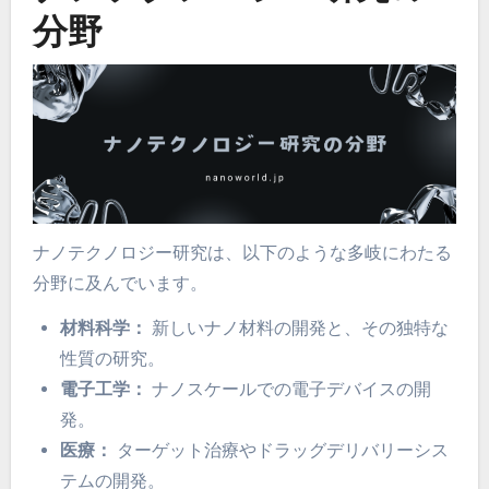
分野
ナノテクノロジー研究は、以下のような多岐にわたる
分野に及んでいます。
材料科学：
新しいナノ材料の開発と、その独特な
性質の研究。
電子工学：
ナノスケールでの電子デバイスの開
発。
医療：
ターゲット治療やドラッグデリバリーシス
テムの開発。