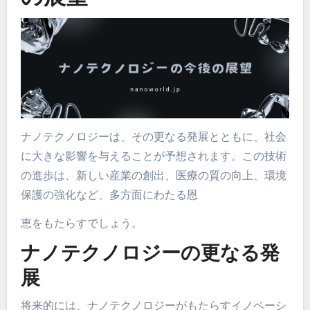
ナノテクノロジーは、その更なる発展とともに、社会
に大きな影響を与えることが予想されます。この技術
の進歩は、新しい産業の創出、医療の質の向上、環境
保護の強化など、多方面にわたる恩
恵をもたらすでしょう。
ナノテクノロジーの更なる発
展
将来的には、ナノテクノロジーがもたらすイノベーシ